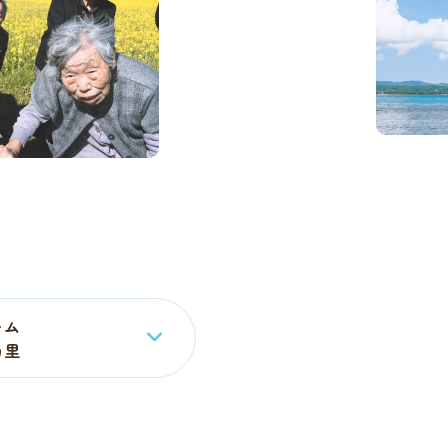
ーム
乃里