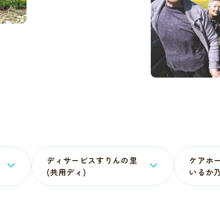
ディサービスすりんの里
ケアホ
(共用ディ)
いるか